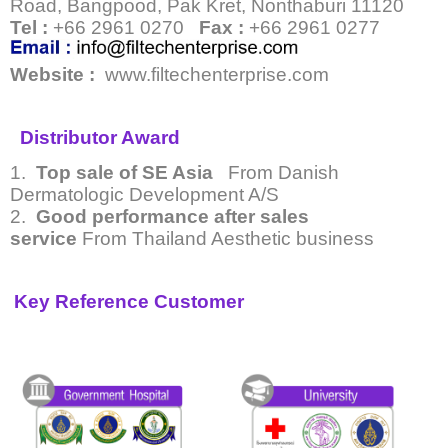
Road, Bangpood, Pak Kret, Nonthaburi 11120
Tel :
+66 2961 0270
Fax :
+66 2961 0277
W
ebsite :
www.filtechenterprise.com
Distributor Award
1.
Top sale of SE Asia
From Danish
Dermatologic Development A/S
2.
Good performance after sales
service
From Thailand Aesthetic business
Key Reference Customer