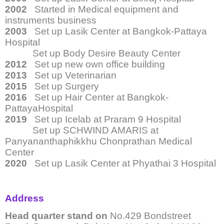
2002
Started in Medical equipment and
instruments business
2003
Set up Lasik Center at Bangkok-Pattaya
Hospital
Set up Body Desire Beauty Center
2012
Set up new own office building
2013
Set up Veterinarian
2015
Set up Surgery
2016
Set up Hair Center at Bangkok-
PattayaHospital
2019
Set up Icelab at Praram 9 Hospital
Set up SCHWIND AMARIS at
Panyananthaphikkhu Chonprathan Medical
Center
2020
Set up Lasik Center at Phyathai 3 Hospital
Address
Head quarter stand on
No.429 Bondstreet