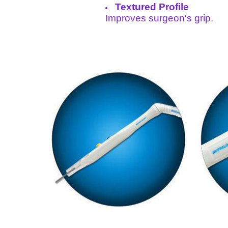
Textured Profile
Improves surgeon's grip.