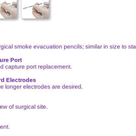
gical smoke evacuation pencils; similar in size to s
re Port
nd capture port replacement.
rd Electrodes
e longer electrodes are desired.
w of surgical site.
ent.