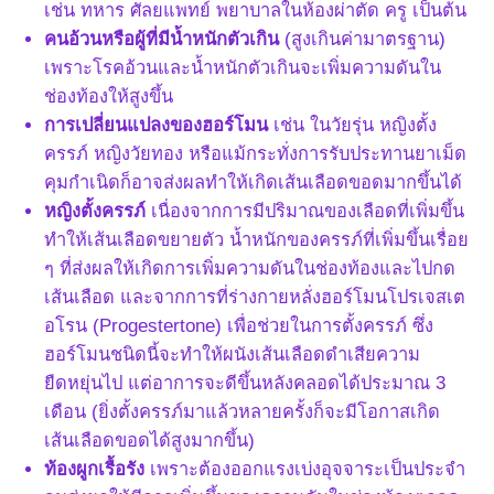
เช่น ทหาร ศัลยแพทย์ พยาบาลในห้องผ่าตัด ครู เป็นต้น
คนอ้วนหรือผู้ที่มีน้ำหนักตัวเกิน
(สูงเกินค่ามาตรฐาน)
เพราะโรคอ้วนและน้ำหนักตัวเกินจะเพิ่มความดันใน
ช่องท้องให้สูงขึ้น
การเปลี่ยนแปลงของฮอร์โมน
เช่น ในวัยรุ่น หญิงตั้ง
ครรภ์ หญิงวัยทอง หรือแม้กระทั่งการรับประทานยาเม็ด
คุมกำเนิดก็อาจส่งผลทำให้เกิดเส้นเลือดขอดมากขึ้นได้
หญิงตั้งครรภ์
เนื่องจากการมีปริมาณของเลือดที่เพิ่มขึ้น
ทำให้เส้นเลือดขยายตัว น้ำหนักของครรภ์ที่เพิ่มขึ้นเรื่อย
ๆ ที่ส่งผลให้เกิดการเพิ่มความดันในช่องท้องและไปกด
เส้นเลือด และจากการที่ร่างกายหลั่งฮอร์โมนโปรเจสเต
อโรน (Progestertone) เพื่อช่วยในการตั้งครรภ์ ซึ่ง
ฮอร์โมนชนิดนี้จะทำให้ผนังเส้นเลือดดำเสียความ
ยืดหยุ่นไป แต่อาการจะดีขึ้นหลังคลอดได้ประมาณ 3
เดือน (ยิ่งตั้งครรภ์มาแล้วหลายครั้งก็จะมีโอกาสเกิด
เส้นเลือดขอดได้สูงมากขึ้น)
ท้องผูกเรื้อรัง
เพราะต้องออกแรงเบ่งอุจจาระเป็นประจำ