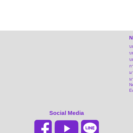
N
บ
บ
บ
ก
ม
มา
Ne
E
Social Media