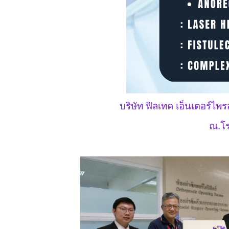
บริษัท ฟิลเทค เอ็นเตอร์ไ
ณ.โร