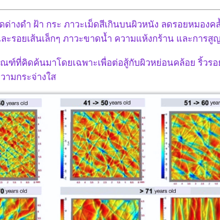
ุดด่างดำ ฝ้า กระ ภาวะเม็ดสีเกินบนผิวหนัง ลดรอยหมองค
ยและรอยเส้นเล็กๆ ภาวะขาดน้ำ ความแห้งกร้าน และการสู
ฑ์ที่คิดค้นมาโดยเฉพาะเพื่อต่อสู้กับผิวหย่อนคล้อย ริ้ว
ความกระจ่างใส