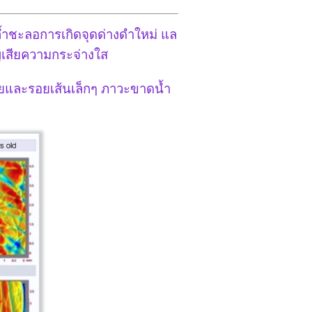
ล้ำชะลอการเกิดจุดด่างดำใหม่ แล
ญเสียความกระจ่างใส 
รอยและรอยเส้นเล็กๆ ภาวะขาดน้ำ