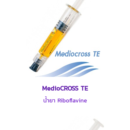
MedioCROSS TE
น้ำยา Riboflavine