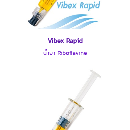
Vibex Rapid
น้ำยา Riboflavine