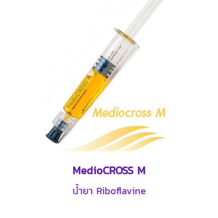
MedioCROSS M
น้ำยา Riboflavine