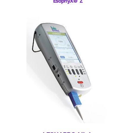
EsophyX® Z